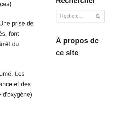
Rechercher
nces)
 Une prise de
s, font
À propos de
rrêt du
ce site
 fumé. Les
dance et des
e d’oxygène)