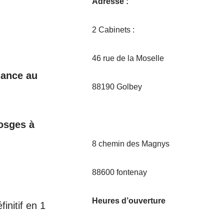
Adresse :
2 Cabinets :
46 rue de la Moselle
dance au
88190 Golbey
osges à
8 chemin des Magnys
88600 fontenay
Heures d’ouverture
initif en 1